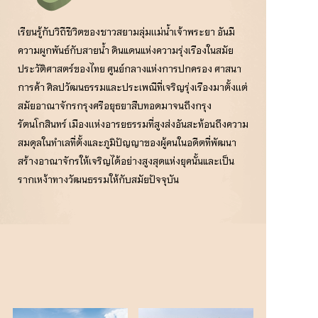
เรียนรู้กับวิถีชีวิตของชาวสยามลุ่มเเม่นํ้าเจ้าพระยา อันมี
ความผูกพันธ์กับสายน้ำ ดินแดนแห่งความรุ่งเรืองในสมัย
ประวัติศาสตร์ของไทย ศูนย์กลางแห่งการปกครอง ศาสนา
การค้า ศิลปวัฒนธรรมและประเพณีที่เจริญรุ่งเรืองมาตั้งเเต่
สมัยอาณาจักรกรุงศรีอยุธยาสืบทอดมาจนถึงกรุง
รัตนโกสินทร์ เมืองเเห่งอารยธรรมที่สูงส่งอันสะท้อนถึงความ
สมดุลในทำเลที่ตั้งและภูมิปัญญาของผู้คนในอดีตที่พัฒนา
สร้างอาณาจักรให้เจริญได้อย่างสูงสุดแห่งยุคนั้นและเป็น
รากเหง้าทางวัฒนธรรมให้กับสมัยปัจจุบัน