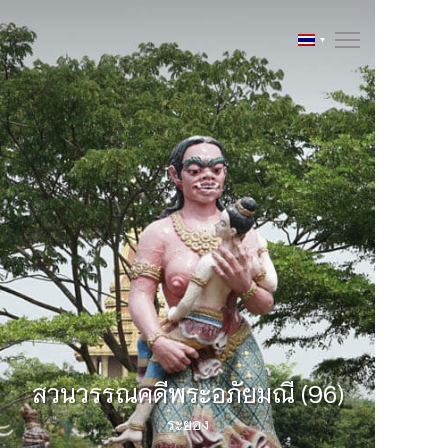
สวนวรรณคดีพระอภัยมณี (96)
ระยอง