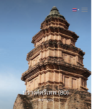
ปรางค์ศรีเทพ (80)
เพชรบูรณ์