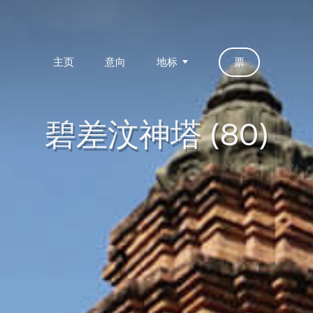
主页
意向
地标
票
碧差汶神塔 (80)