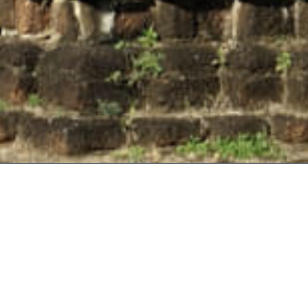
碧差汶神塔是从泰国碧差汶府的神
度教的胜地。