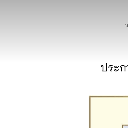
ห
ประกา