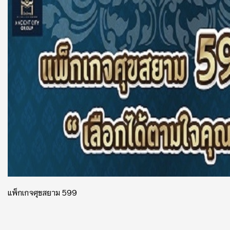
แพ็กเกจศุขสยาม 599