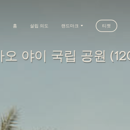
홈
설립 의도
랜드마크
티켓
카오 야이 국립 공원 (120