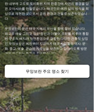
란 내부에 고도로 도시화된 지역 한중간에 자연의 풍경을 담
은 오아시스를 만들었습니다. 태국인의 예전 삶의 방식을 최
상으로 재현한 곳으로서 공원 환경과 건물로 보존하였습니
다.
무앙보란의 문은 태국 지혜의 유산을 향해 열려 있습니다.
최고의 예술 그리고 장인 정신과 더불어 조화를 이루며 통합
된 구조적 배치와 자연환경으로 결합한 다양한 건축적 상징
인 무앙보란은 예전부터 지금까지 태국 사람들의 역사, 문
화, 종교, 예술, 관습의 지속성을 보존하고 감상하도록 방문
객을 유도하는 환경을 창조했습니다.
무앙보란을 방문하는 것은 하루 안에 태국 전역을 여행하는
것과 비교할 수 있습니다. 배치는 현대 태국에서 찾아보기
무앙보란 주요 명소 찾기
힘든 태국 전통 생활방식의 양식을 보존하였습니다.
위치는 수쿰빗 공항에서 가깝습니다(차량 이동 40분). 이곳
은 방콕 도심에서 1시간 거리에 위치한 지역에 위치하며 다
양한 편리한 경로로 무앙보란을 방문하실 수 있습니다.
이곳에서 숙박과 활동을 할 수 있는 공간도 마련되어 있습니
다.