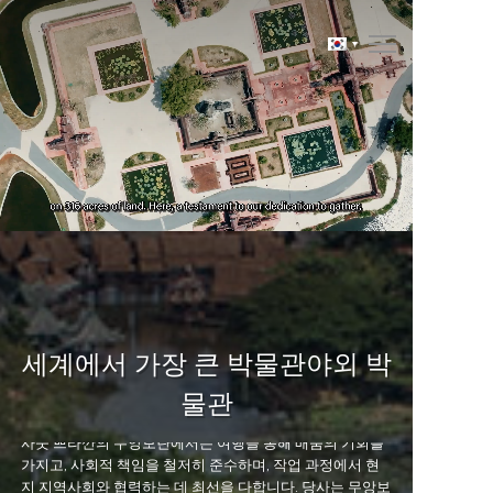
재혁신을 위한 연구, 재발명을 위한 재서술, 재탄생을 위한
회귀
당사는 이곳 무앙보란에서 지속할 수 있는 관광이란 신념을
실현하는 것을 목표로 합니다. 섬세하게 고안된 개발 계획과
세계에서 가장 큰 박물관야외 박
자원 분배를 통해 당사는 세대를 걸쳐 방문하는 모든 인종과
나이의 방문객에게 최고의 명소가 되길 희망합니다.
물관
사뭇 쁘라깐의 무앙보란에서는 여행을 통해 배움의 기회를
가지고, 사회적 책임을 철저히 준수하며, 작업 과정에서 현
지 지역사회와 협력하는 데 최선을 다합니다. 당사는 무앙보