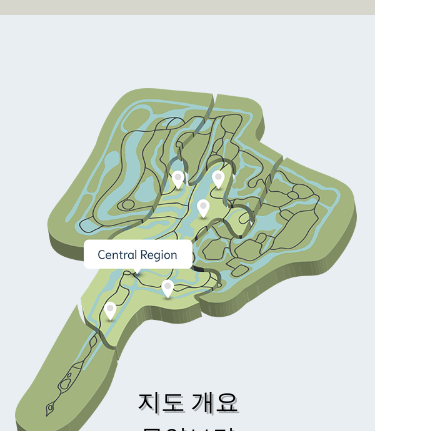
지도 개요
무앙보란