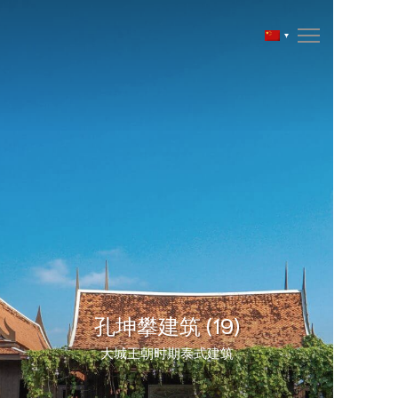
孔坤攀建筑 (19)
大城王朝时期泰式建筑