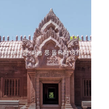
부리람 ,파놈 룽 돌유적 (87)