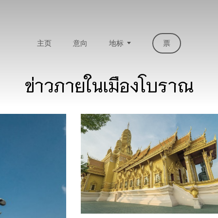
主页
意向
地标
票
ข่าวภายในเมืองโบราณ